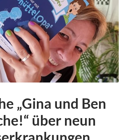
he „Gina und Ben
che!“ über neun
rserkrankungen