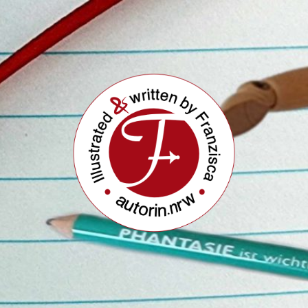
Buchautorin
&
Illustratorin