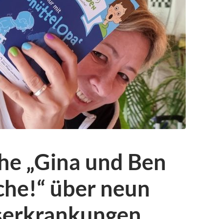
he „Gina und Ben
che!“ über neun
rserkrankungen