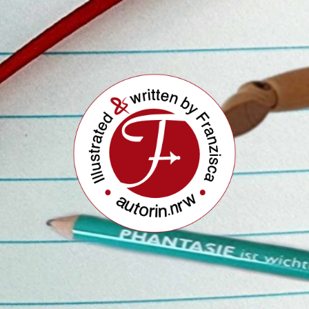
Buchautorin
&
Illustratorin