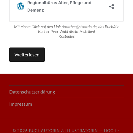
Mit einem Klick auf den Link
dmather@stadtdo.de
, das Buch/die
Bücher Ihrer Wahl direkt bestellen!
Kostenlos
Weiterlesen
Datenschutzerklärung
Impressum
© 2026
BUCHAUTORIN & ILLUSTRATORIN
—
HOCH ↑