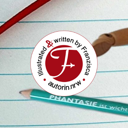
Buchautorin
&
Illustratorin